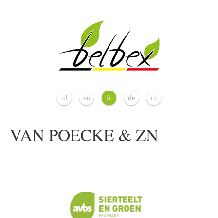
nl
en
fr
de
ru
VAN POECKE & ZN