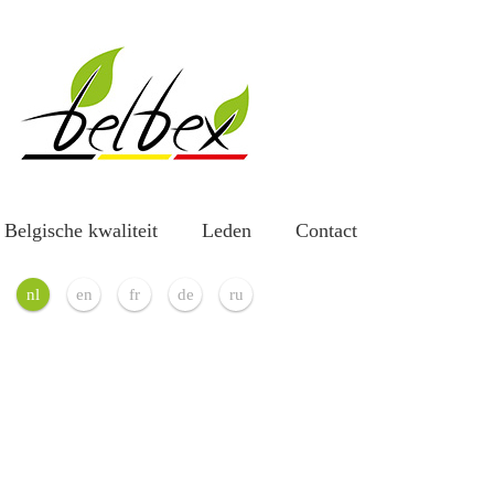
Belgische kwaliteit
Leden
Contact
nl
en
fr
de
ru