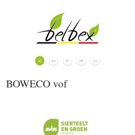
nl
en
fr
de
ru
BOWECO vof