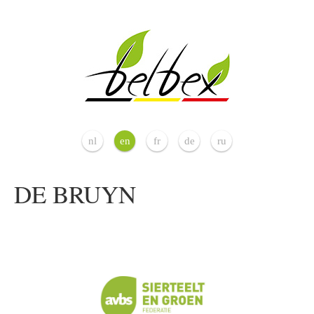
nl
en
fr
de
ru
DE BRUYN